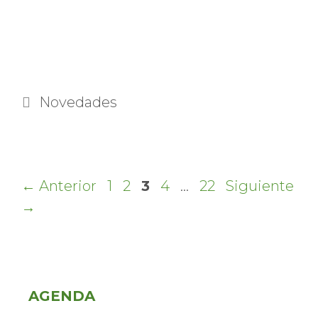
Categorías
Novedades
Página
Página
Página
Página
Página
←
Anterior
1
2
3
4
…
22
Siguiente
→
AGENDA