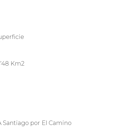
uperficie
4’48 Km2
A Santiago por El Camino