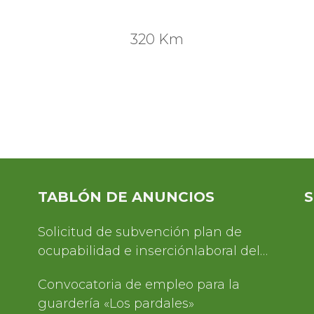
320 Km
TABLÓN DE ANUNCIOS
S
Solicitud de subvención plan de
ocupabilidad e inserciónlaboral del
Servicio de Turismo 2025
Convocatoria de empleo para la
guardería «Los pardales»