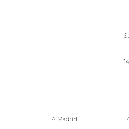
d
S
1
A Madrid