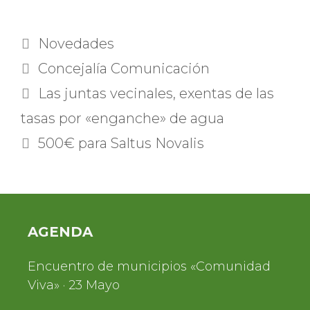
Categorías
Novedades
Etiquetas
Concejalía Comunicación
Las juntas vecinales, exentas de las
tasas por «enganche» de agua
500€ para Saltus Novalis
AGENDA
Encuentro de municipios «Comunidad
Viva» · 23 Mayo