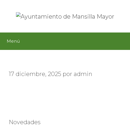
Saltar
al
contenido
Menú
17 diciembre, 2025
por
admin
Categorías
Novedades