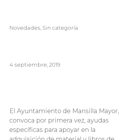
Categorías
Novedades
,
Sin categoría
4 septiembre, 2019
El Ayuntamiento de Mansilla Mayor,
convoca por primera vez, ayudas
específicas para apoyar en la
adquisición de material y libros de