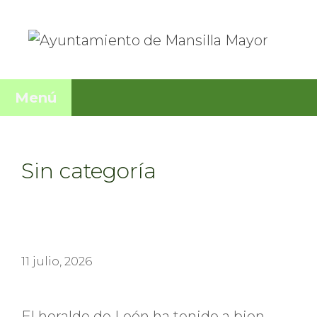
Saltar
al
contenido
Menú
Sin categoría
11 julio, 2026
El heraldo de León ha tenido a bien