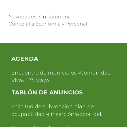
Categorías
Novedades
,
Sin categoría
Etiquetas
Concejalía Economía y Personal
AGENDA
Encuentro de municipios «Comunidad
Viva» · 23 Mayo
TABLÓN DE ANUNCIOS
Solicitud de subvención plan de
ocupabilidad e inserciónlaboral del
Servicio de Turismo 2025