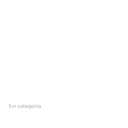
Categorías
Sin categoría