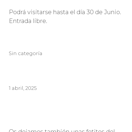
Podrá visitarse hasta el día 30 de Junio.
Entrada libre.
Categorías
Sin categoría
1 abril, 2025
Os dejamos también unas fotitos del